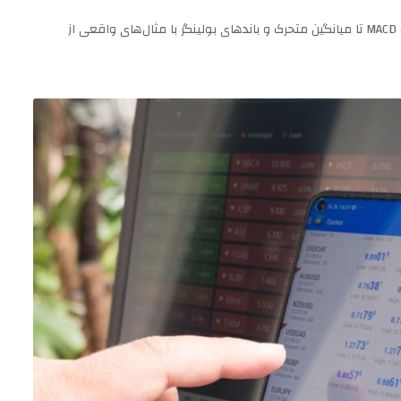
راهنمای کامل اندیکاتورهای تکنیکال برای معامله‌گران ایرانی: از RSI و MACD تا میانگین متحرک و باندهای بولینگر با مثال‌های واقعی از