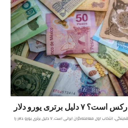
EUR/USD با ۲۳ درصد حجم کل بازار فارکس، کمترین اسپرد و بالاترین نقدینگی، انتخاب اول معامله‌گران ایرانی است. ۷ دلیل برتری یورو دلار را